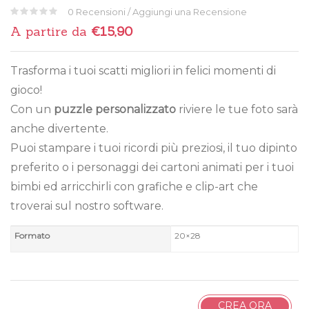
0
Recensioni / Aggiungi una Recensione
0
5
0
A partire da
€
15,90
su
basato
su
voti
Trasforma i tuoi scatti migliori in felici momenti di
clienti
gioco!
Con un
puzzle personalizzato
riviere le tue foto sarà
anche divertente.
Puoi stampare i tuoi ricordi più preziosi, il tuo dipinto
preferito o i personaggi dei cartoni animati per i tuoi
bimbi ed arricchirli con grafiche e clip-art che
troverai sul nostro software.
Formato
20×28
CREA ORA