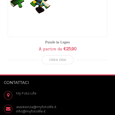
Puzzle in Legno
A partire da
€
25,90
CREA ORA
CONTATTACI
My Foto Life
assistenza@myfotolife.it
info@myfotolife.it