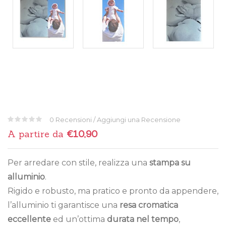
0
Recensioni / Aggiungi una Recensione
0
5
0
A partire da
€
10,90
su
basato
su
voti
Per arredare con stile, realizza una
stampa su
clienti
alluminio
.
Rigido e robusto, ma pratico e pronto da appendere,
l’alluminio ti garantisce una
resa cromatica
eccellente
ed un’ottima
durata nel tempo
,