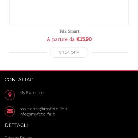
Tela Smart
A partire da
€
15,90
CREA ORA
CONTATTACI
My Foto Life
assistenza@myfotolife.it
info@myfotolife.it
DETTAGLI
Privacy Policy