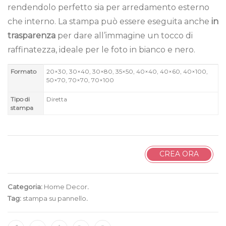
rendendolo perfetto sia per arredamento esterno
che interno. La stampa può essere eseguita anche
in
trasparenza
per dare all’immagine un tocco di
raffinatezza, ideale per le foto in bianco e nero.
Formato
20×30, 30×40, 30×80, 35×50, 40×40, 40×60, 40×100,
50×70, 70×70, 70×100
Tipo di
Diretta
stampa
CREA ORA
Categoria:
Home Decor
.
Tag:
stampa su pannello
.